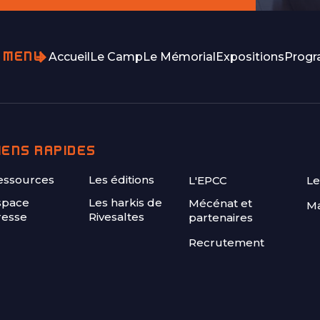
MENU
Accueil
Le Camp
Le Mémorial
Expositions
Prog
IENS RAPIDES
FOOTER
essources
Les éditions
L'EPCC
Le
SECOND
space
Les harkis de
Mécénat et
Ma
resse
Rivesaltes
partenaires
Recrutement