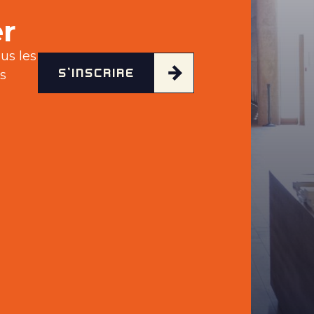
r
us les
S'INSCRIRE
s