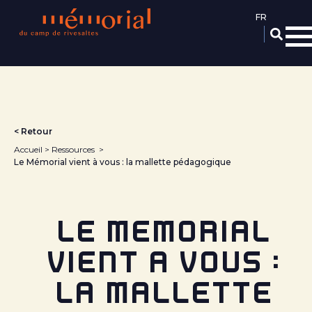
Aller
au
contenu
principal
< Retour
Accueil
Ressources
Le Mémorial vient à vous : la mallette pédagogique
LE MÉMORIAL
VIENT À VOUS :
LA MALLETTE