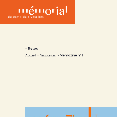
Aller
au
contenu
principal
< Retour
Accueil
Ressources
Memozine n°1