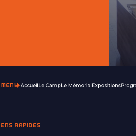
MENU
Accueil
Le Camp
Le Mémorial
Expositions
Prog
IENS RAPIDES