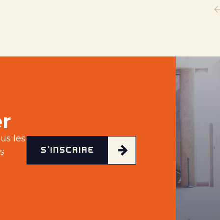
r
us les
S'INSCRIRE
s