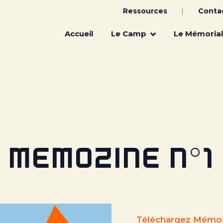
Ressources
Conta
Main
navigation
Accueil
Le Camp
Le Mémorial
MEMOZINE N°1
Téléchargez Mémoz