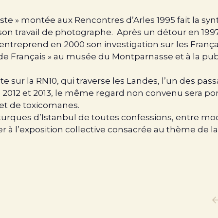
tiste » montée aux Rencontres d’Arles 1995 fait la sy
n travail de photographe. Après un détour en 1997
treprend en 2000 son investigation sur les Françai
ts de Français » au musée du Montparnasse et à la pu
ste sur la RN10, qui traverse les Landes, l’un des pa
En 2012 et 2013, le même regard non convenu sera po
 et de toxicomanes.
urques d’Istanbul de toutes confessions, entre mode
er à l’exposition collective consacrée au thème de l