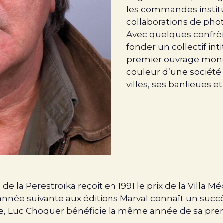
les commandes institu
collaborations de pho
Avec quelques confrère
fonder un collectif int
premier ouvrage monog
couleur d’une société 
villes, ses banlieues et
e la Perestroïka reçoit en 1991 le prix de la Villa M
é l’année suivante aux éditions Marval connaît un succ
pce, Luc Choquer bénéficie la même année de sa pre