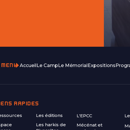
MENU
Accueil
Le Camp
Le Mémorial
Expositions
Prog
IENS RAPIDES
FOOTER
essources
Les éditions
L'EPCC
Le
SECOND
space
Les harkis de
Mécénat et
Ma