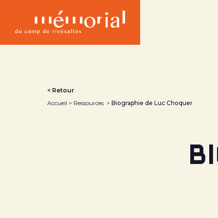
Aller
au
contenu
principal
< Retour
Accueil
Ressources
Biographie de Luc Choquer
B