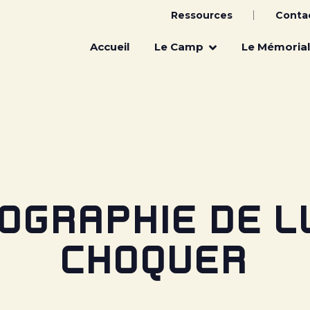
Ressources
Conta
Main
navigation
Accueil
Le Camp
Le Mémorial
IOGRAPHIE DE L
CHOQUER