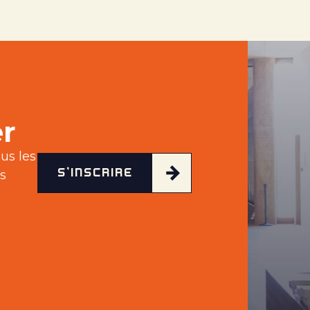
r
us les
S'INSCRIRE
s