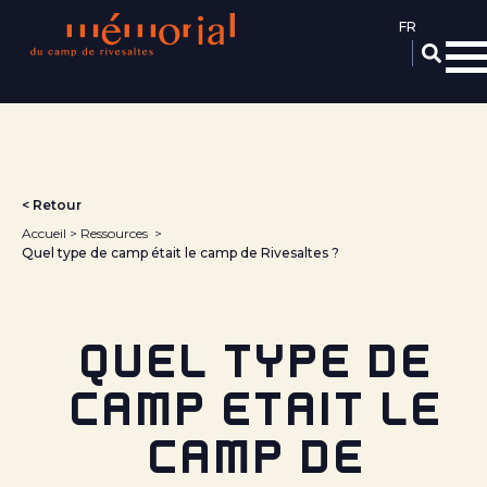
Aller
au
contenu
principal
< Retour
Accueil
Ressources
Quel type de camp était le camp de Rivesaltes ?
QUEL TYPE DE
CAMP ÉTAIT LE
CAMP DE