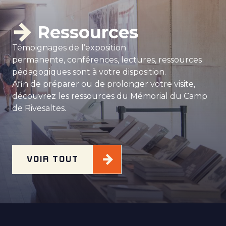
Ressources
Témoignages de l’exposition
permanente, conférences, lectures, ressources
pédagogiques sont à votre disposition.
Afin de préparer ou de prolonger votre visite,
découvrez les ressources du Mémorial du Camp
de Rivesaltes.
VOIR TOUT