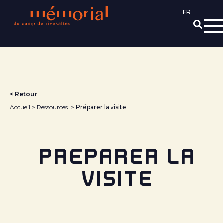
Aller
au
contenu
principal
< Retour
Accueil
Ressources
Préparer la visite
PRÉPARER LA
VISITE