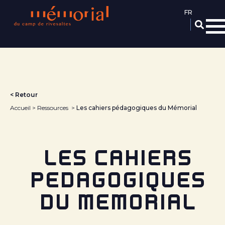
Aller
au
contenu
principal
< Retour
Accueil
Ressources
Les cahiers pédagogiques du Mémorial
LES CAHIERS
PÉDAGOGIQUES
DU MÉMORIAL