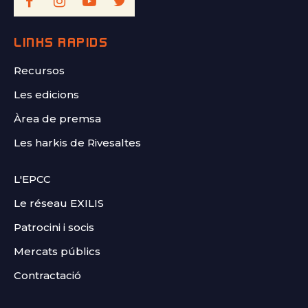
LINKS RÀPIDS
Recursos
Les edicions
Àrea de premsa
Les harkis de Rivesaltes
FOOTER
L'EPCC
SECOND
Le réseau EXILIS
Patrocini i socis
Mercats públics
Contractació