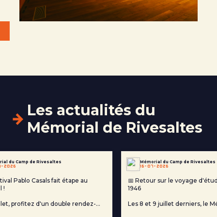
Les actualités
du
Mémorial de Rivesaltes
ial du Camp de Rivesaltes
Mémorial du Camp de Rivesaltes
7-2026
16-07-2026
tival Pablo Casals fait étape au
📅 Retour sur le voyage d'étud
 !
1946
llet, profitez d'un double rendez-
Les 8 et 9 juillet derniers, le 
eptionnel : une visite guidée du
camp de Rivesaltes a accueilli